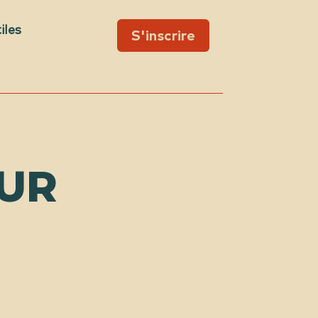
iles
S'inscrire
UR