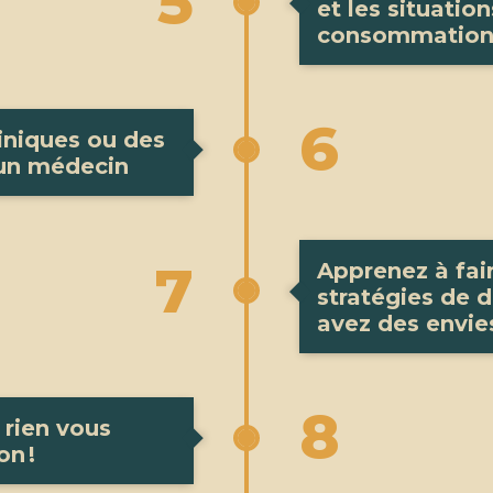
5
et les situatio
consommatio
6
tiniques ou des
 un médecin
7
Apprenez à fair
stratégies de d
avez des envie
8
rien vous
n !