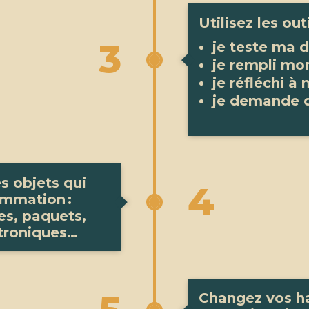
Utilisez les outi
3
je teste ma
je rempli mo
je réfléchi à
je demande d
s objets qui
4
ommation :
tes, paquets,
ectroniques…
Changez vos hab