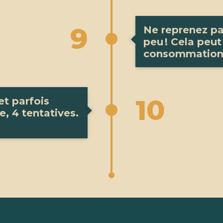
9
Ne reprenez pa
peu ! Cela peut
consommatio
10
t parfois
, 4 tentatives.