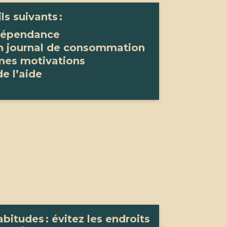
ls suivants :
 dépendance
n journal de consommation
 mes motivations
e l’aide
itudes : évitez les endroits