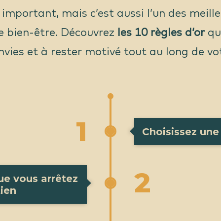
i important, mais c’est aussi l’un des meill
re bien-être. Découvrez
les 10 règles d’or
qu
nvies et à rester motivé tout au long de vo
1
Choisissez une 
2
ue vous arrêtez
tien